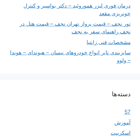
درمان فوری لیزر هموروئید – دکتر بواسیر و کنترل
خونریزی مقعد
تور نجف – قیمت پرواز تهران نجف – قیمت هتل در
نجف راهنمای سفر به نجف
مشخصات فنی زانتیا
سایزبندی تایر انواع خودروهای نیسان – هیوندای – هوندا
– ولوو
دسته‌ها
57
آموزش
اسکریپت