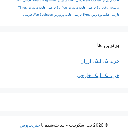
قالب وردپرس Skt Coffee فارسی
قالب وردپرس Smart Magazine فارسی
قالب
وردپرس Sprouts فارسی
قالب وردپرس Suffice فارسی
قالب وردپرس Times
فارسی
قالب وردپرس Tyros فارسی
قالب وردپرس Wen Business فارسی
برترین ها
خرید بک لینک ارزان
خرید بک لینک خارجی
© 2026 نت اسکریپت
• ساخته‌شده با
جنریت‌پرس