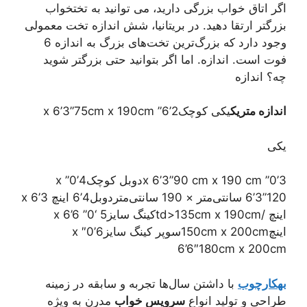
اگر اتاق خواب بزرگی دارید، می توانید به تختخواب
بزرگتر ارتقا دهید. در بریتانیا، شش اندازه تخت معمولی
وجود دارد که بزرگ‌ترین تخت‌های بزرگ به اندازه 6
فوت است. اندازه. اما اگر بتوانید حتی بزرگتر شوید
چه؟ اندازه
اندازه متریک
یکی کوچک2’6” x 6’3”75cm x 190cm
یکی
3’0” x 6’3”90 cm x 190 cmدوبل کوچک4’0” x
6’3”120 سانتی‌متر × 190 سانتی‌متردوبل4’6 اینچ x 6’3
اینچ /td>135cm x 190cmکینگ سایز5 ‘0” x 6’6
اینچ150cm x 200cmسوپر کینگ سایز6’0″ x
6’6″180cm x 200cm
بهکارچوب
با داشتن سال‌ها تجربه و سابقه در زمینه
طراحی و تولید انواع
سرویس خواب
مدرن به ویژه