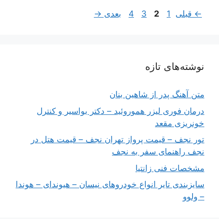
برگه
برگه
برگه
برگه
←
قبلی
1
2
3
4
بعدی
→
نوشته‌های تازه
متن آهنگ پدر از شاهین بنان
درمان فوری لیزر هموروئید – دکتر بواسیر و کنترل
خونریزی مقعد
تور نجف – قیمت پرواز تهران نجف – قیمت هتل در
نجف راهنمای سفر به نجف
مشخصات فنی زانتیا
سایزبندی تایر انواع خودروهای نیسان – هیوندای – هوندا
– ولوو