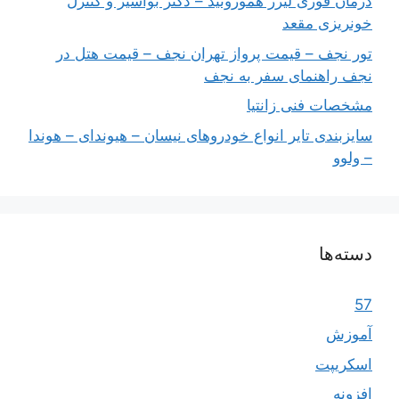
درمان فوری لیزر هموروئید – دکتر بواسیر و کنترل
خونریزی مقعد
تور نجف – قیمت پرواز تهران نجف – قیمت هتل در
نجف راهنمای سفر به نجف
مشخصات فنی زانتیا
سایزبندی تایر انواع خودروهای نیسان – هیوندای – هوندا
– ولوو
دسته‌ها
57
آموزش
اسکریپت
افزونه