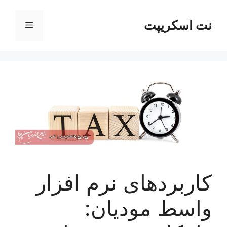
رش
ه
نت اسکریپت
فهرست
حتوا
کاربردهای نرم افزار
واسط مودیان: