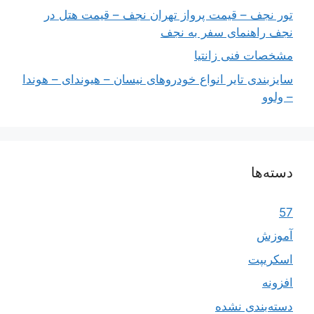
تور نجف – قیمت پرواز تهران نجف – قیمت هتل در
نجف راهنمای سفر به نجف
مشخصات فنی زانتیا
سایزبندی تایر انواع خودروهای نیسان – هیوندای – هوندا
– ولوو
دسته‌ها
57
آموزش
اسکریپت
افزونه
دسته‌بندی نشده