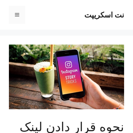
رش
ه
نت اسکریپت
فهرست
حتوا
نحوه قرار دادن لینک