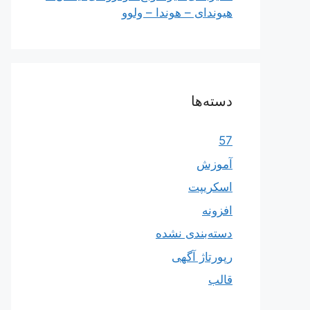
هیوندای – هوندا – ولوو
دسته‌ها
57
آموزش
اسکریپت
افزونه
دسته‌بندی نشده
رپورتاژ آگهی
قالب