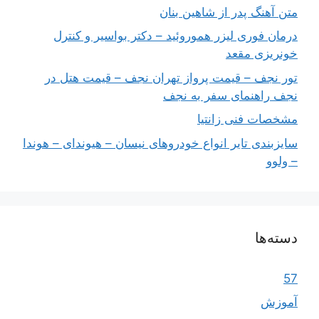
متن آهنگ پدر از شاهین بنان
درمان فوری لیزر هموروئید – دکتر بواسیر و کنترل
خونریزی مقعد
تور نجف – قیمت پرواز تهران نجف – قیمت هتل در
نجف راهنمای سفر به نجف
مشخصات فنی زانتیا
سایزبندی تایر انواع خودروهای نیسان – هیوندای – هوندا
– ولوو
دسته‌ها
57
آموزش