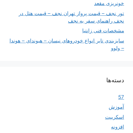
خونریزی مقعد
تور نجف – قیمت پرواز تهران نجف – قیمت هتل در
نجف راهنمای سفر به نجف
مشخصات فنی زانتیا
سایزبندی تایر انواع خودروهای نیسان – هیوندای – هوندا
– ولوو
دسته‌ها
57
آموزش
اسکریپت
افزونه