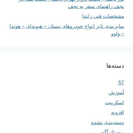
نجف راهنمای سفر به نجف
مشخصات فنی زانتیا
سایزبندی تایر انواع خودروهای نیسان – هیوندای – هوندا
– ولوو
دسته‌ها
57
آموزش
اسکریپت
افزونه
دسته‌بندی نشده
رپورتاژ آگهی