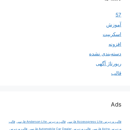
57
آموزش
اسکریپت
افزونه
دسته‌بندی نشده
رپورتاژ آگهی
قالب
Ads
قالب وردپرس Accesspress Lite فارسی
قالب وردپرس Anderson Lite فارسی
قالب
وردپرس Astra فارسی
قالب وردپرس Automobile Car Dealer فارسی
قالب وردپرس