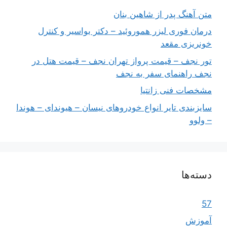
متن آهنگ پدر از شاهین بنان
درمان فوری لیزر هموروئید – دکتر بواسیر و کنترل
خونریزی مقعد
تور نجف – قیمت پرواز تهران نجف – قیمت هتل در
نجف راهنمای سفر به نجف
مشخصات فنی زانتیا
سایزبندی تایر انواع خودروهای نیسان – هیوندای – هوندا
– ولوو
دسته‌ها
57
آموزش