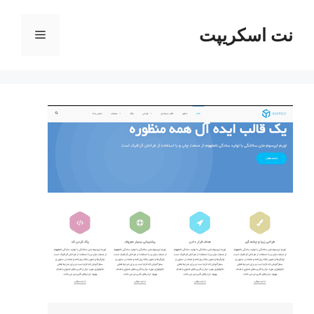
رش
ه
نت اسکریپت
فهرست
حتوا