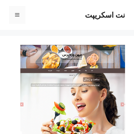
رش
ه
نت اسکریپت
فهرست
حتوا