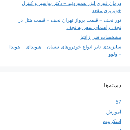
درمان فوری لیزر هموروئید – دکتر بواسیر و کنترل
خونریزی مقعد
تور نجف – قیمت پرواز تهران نجف – قیمت هتل در
نجف راهنمای سفر به نجف
مشخصات فنی زانتیا
سایزبندی تایر انواع خودروهای نیسان – هیوندای – هوندا
– ولوو
دسته‌ها
57
آموزش
اسکریپت