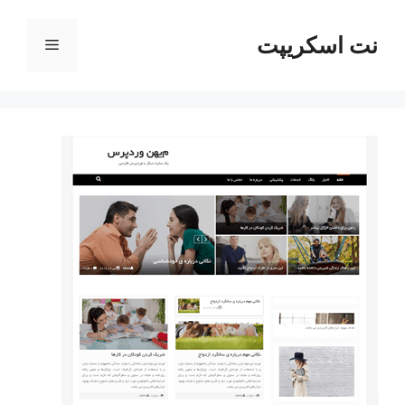
رش
ه
نت اسکریپت
فهرست
حتوا