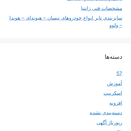
مشخصات فنی زانتیا
سایزبندی تایر انواع خودروهای نیسان – هیوندای – هوندا
– ولوو
دسته‌ها
57
آموزش
اسکریپت
افزونه
دسته‌بندی نشده
رپورتاژ آگهی