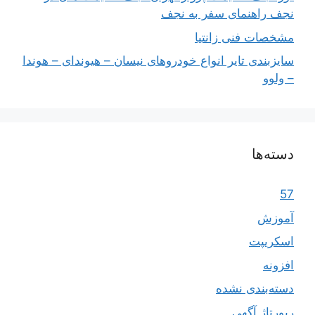
نجف راهنمای سفر به نجف
مشخصات فنی زانتیا
سایزبندی تایر انواع خودروهای نیسان – هیوندای – هوندا
– ولوو
دسته‌ها
57
آموزش
اسکریپت
افزونه
دسته‌بندی نشده
رپورتاژ آگهی