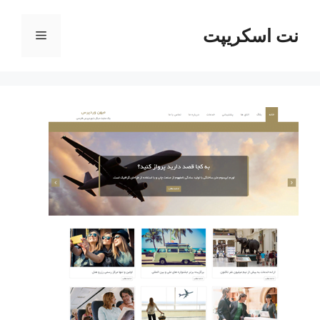
رش
ه
نت اسکریپت
فهرست
حتوا