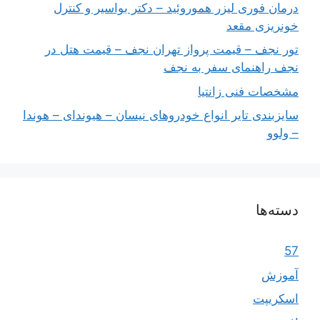
درمان فوری لیزر هموروئید – دکتر بواسیر و کنترل
خونریزی مقعد
تور نجف – قیمت پرواز تهران نجف – قیمت هتل در
نجف راهنمای سفر به نجف
مشخصات فنی زانتیا
سایزبندی تایر انواع خودروهای نیسان – هیوندای – هوندا
– ولوو
دسته‌ها
57
آموزش
اسکریپت