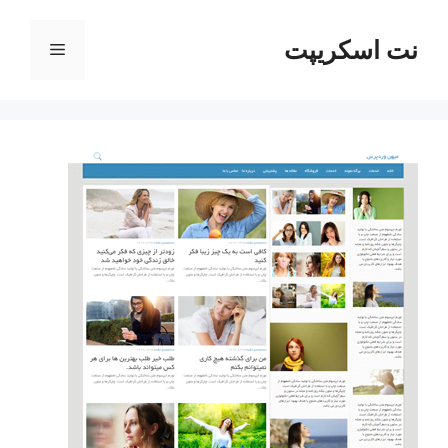
رش
ه
نت اسکریپت
فهرست
حتوا