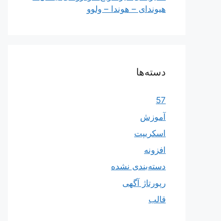
هیوندای – هوندا – ولوو
دسته‌ها
57
آموزش
اسکریپت
افزونه
دسته‌بندی نشده
رپورتاژ آگهی
قالب