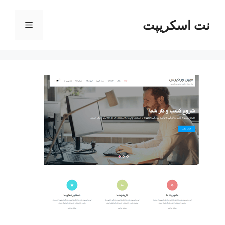
رش
ه
نت اسکریپت
فهرست
حتوا