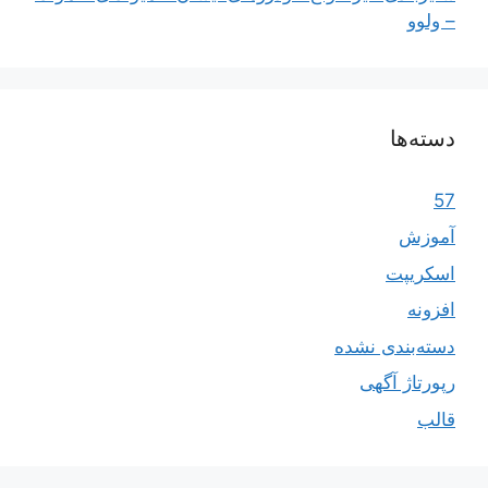
– ولوو
دسته‌ها
57
آموزش
اسکریپت
افزونه
دسته‌بندی نشده
رپورتاژ آگهی
قالب