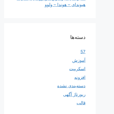
هیوندای – هوندا – ولوو
دسته‌ها
57
آموزش
اسکریپت
افزونه
دسته‌بندی نشده
رپورتاژ آگهی
قالب