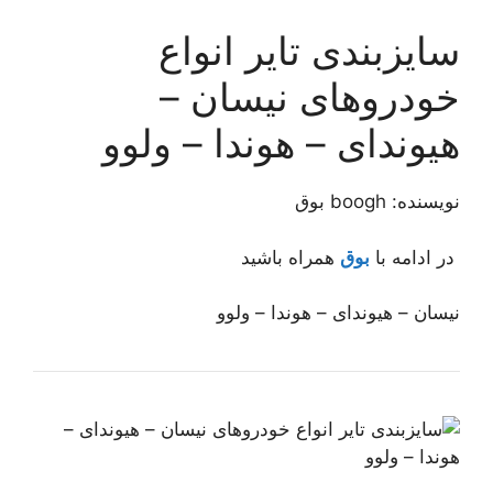
سایزبندی تایر انواع
خودروهای نیسان –
هیوندای – هوندا – ولوو
نویسنده: boogh بوق
در ادامه با
بوق
همراه باشید
نیسان – هیوندای – هوندا – ولوو