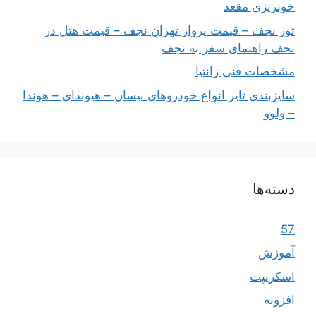
خونریزی مقعد
تور نجف – قیمت پرواز تهران نجف – قیمت هتل در
نجف راهنمای سفر به نجف
مشخصات فنی زانتیا
سایزبندی تایر انواع خودروهای نیسان – هیوندای – هوندا
– ولوو
دسته‌ها
57
آموزش
اسکریپت
افزونه