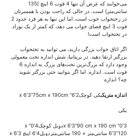
می‌خوابند که عرض آن تنها 4 فوت 6 اینچ (135
سانتی‌متر) است. در حالی که راحت بودن با همسرتان
در رختخواب خوب است، اما این تنها به هر فرد حدود 2
فوت 3 اینچ فضای خواب می دهد، که کمتر از یک نوزاد
در تختخواب است!
اگر اتاق خواب بزرگی دارید، می توانید به تختخواب
بزرگتر ارتقا دهید. در بریتانیا، شش اندازه تخت معمولی
وجود دارد که بزرگ‌ترین تخت‌های بزرگ به اندازه 6
فوت است. اندازه. اما اگر بتوانید حتی بزرگتر شوید
چه؟ اندازه
اندازه متریک
یکی کوچک2’6” x 6’3”75cm x 190cm
یکی
3’0” x 6’3”90 cm x 190 cmدوبل کوچک4’0” x
6’3”120 سانتی‌متر × 190 سانتی‌متردوبل4’6 اینچ x 6’3