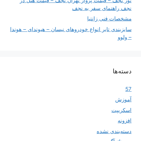
تور نجف – قیمت پرواز تهران نجف – قیمت هتل در
نجف راهنمای سفر به نجف
مشخصات فنی زانتیا
سایزبندی تایر انواع خودروهای نیسان – هیوندای – هوندا
– ولوو
دسته‌ها
57
آموزش
اسکریپت
افزونه
دسته‌بندی نشده