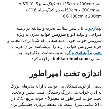
اینچ /td>135cm x 190cmکینگ سایز5 ‘0” x 6’6
اینچ150cm x 200cmسوپر کینگ سایز6’0″ x
6’6″180cm x 200cm
بهکارچوب
با داشتن سال‌ها تجربه و سابقه در زمینه
طراحی و تولید انواع
سرویس خواب
مدرن به ویژه
سرویس خواب چوبی دغدغه‌هایی که شما برای انتخاب و
خرید سرویس خواب دارید را می‌شناسد. برای خرید
پا
تختی
و
آینه قدی و گرد
به وب سایت بهکارچوب به
نشانی
behkarchoob.com
مراجعه کنید.
اندازه تخت امپراطور
بعضی از تولیدکنندگان می توانند با ارائه ماترهای بزرگ
به اتاق خواب های بزرگ رسیدگی کنند. اسس و تخت.
تخت خواب امپراطور که معمولاً 7 فوت مربع (215 در
215 سانتی متر) است، یک قطعه مرکزی چشمگیر برای