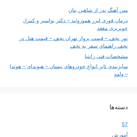
متن آهنگ پدر از شاهین بنان
درمان فوری لیزر هموروئید – دکتر بواسیر و کنترل
خونریزی مقعد
تور نجف – قیمت پرواز تهران نجف – قیمت هتل در
نجف راهنمای سفر به نجف
مشخصات فنی زانتیا
سایزبندی تایر انواع خودروهای نیسان – هیوندای – هوندا
– ولوو
دسته‌ها
57
آموزش