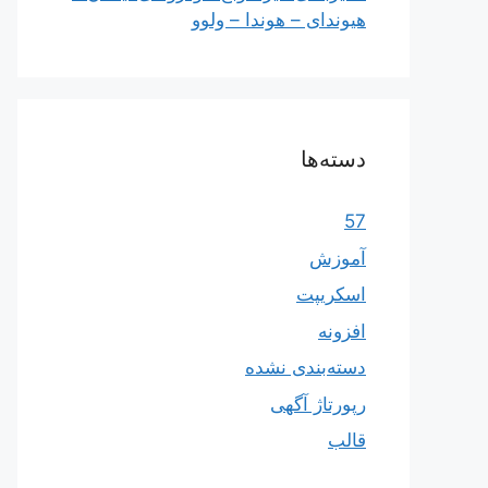
هیوندای – هوندا – ولوو
دسته‌ها
57
آموزش
اسکریپت
افزونه
دسته‌بندی نشده
رپورتاژ آگهی
قالب