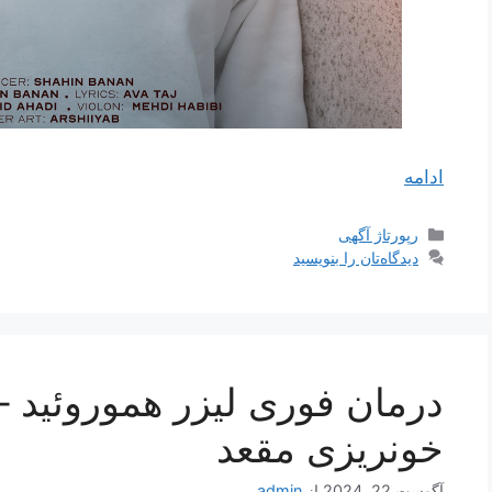
ادامه
دسته‌ها
رپورتاژ آگهی
دیدگاه‌تان را بنویسید
درمان فوری لیزر هموروئید – 
خونریزی مقعد
آگوست 22, 2024
از
admin