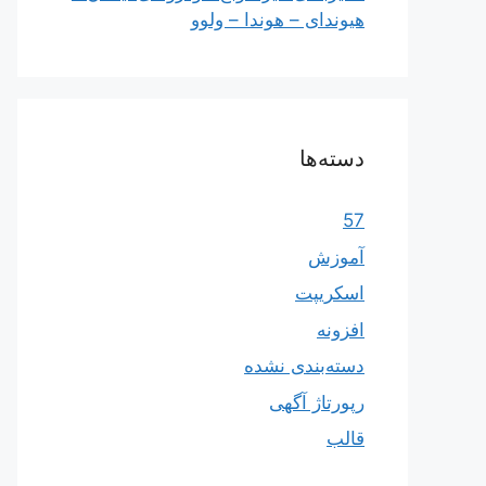
هیوندای – هوندا – ولوو
دسته‌ها
57
آموزش
اسکریپت
افزونه
دسته‌بندی نشده
رپورتاژ آگهی
قالب