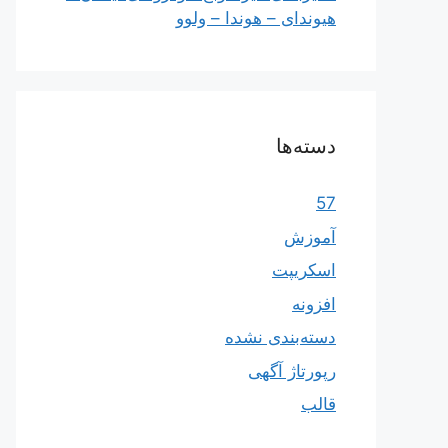
هیوندای – هوندا – ولوو
دسته‌ها
57
آموزش
اسکریپت
افزونه
دسته‌بندی نشده
رپورتاژ آگهی
قالب